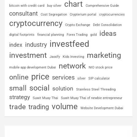
chart
bitcoin with credit card
buy silver
Comprehensive Guide
consultant
Cost Segregation
Crypterium portal
cryptocurrencies
cryptocurrency
Crypto Exchange
Debt Consolidation
ideas
digital footprints
financial planning
Forex Trading
gold
investfeed
industry
index
investment
marketing
Jaxxify
Kids Investing
network
mobile app development Dubai
NIO stock price
price
online
services
silver
SIP calculator
social
small
solution
Stainless Steel Threading
strategy
Suwit Muay Thai
Suwit Muay Thai of newbie entrepreneur
volume
trade
trading
Website Development Dubai