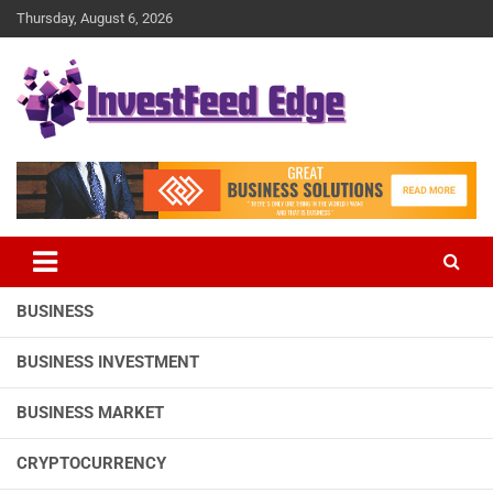
Skip
Thursday, August 6, 2026
to
content
The News Publication Arm of investFeed
investFeed Edge
BUSINESS
BUSINESS INVESTMENT
BUSINESS MARKET
CRYPTOCURRENCY